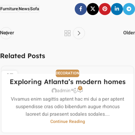
Furniture
News
Sofa
Newer
Older
Related Posts
DECORATION
27
Exploring Atlanta’s modern homes
AUG
0
admin
Vivamus enim sagittis aptent hac mi dui a per aptent
suspendisse cras odio bibendum augue rhoncus
laoreet dui praesent sodales sodales....
Continue Reading